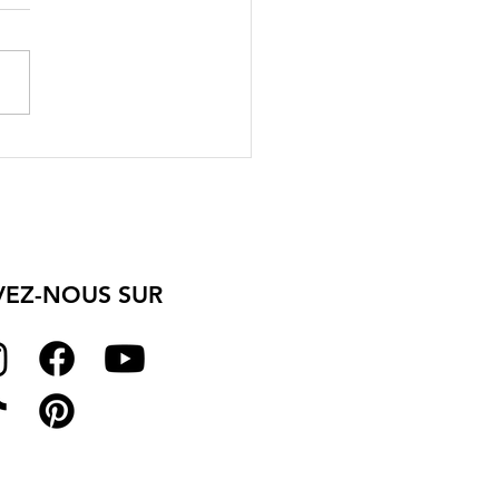
le est la différence
e une robe cocktail et
robe de gala ?
VEZ-NOUS SUR