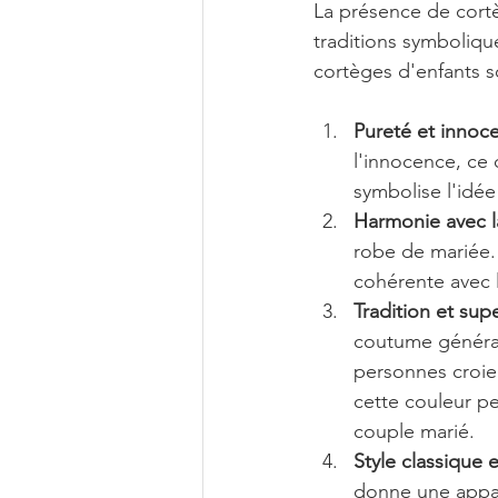
La présence de cortè
traditions symbolique
cortèges d'enfants s
Pureté et innoc
l'innocence, ce 
symbolise l'idée
Harmonie avec l
robe de mariée. 
cohérente avec l
Tradition et supe
coutume général
personnes croien
cette couleur pe
couple marié.
Style classique 
donne une appar