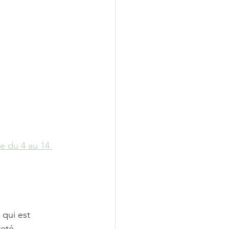
le du 4 au 14 
qui est 
eté, 