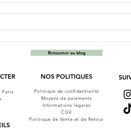
Comment choisir une robe
Quel
de baptême? Une robe de
entr
Communion? Une robe de
une 
Retourner au blog
fille d'honneur?
CTER
NOS POLITIQUES
SUI
Politique de confidentialité
à
Paris
Moyens de paiements
r
Informations légales
CGV
Politique de Vente et de Retour
ILS