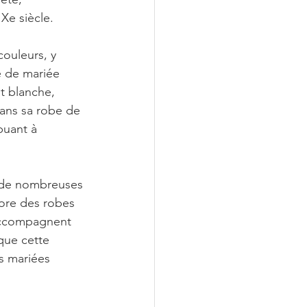
Xe siècle.
ouleurs, y 
e de mariée 
t blanche, 
dans sa robe de 
buant à 
s de nombreuses 
ore des robes 
 accompagnent 
que cette 
s mariées 