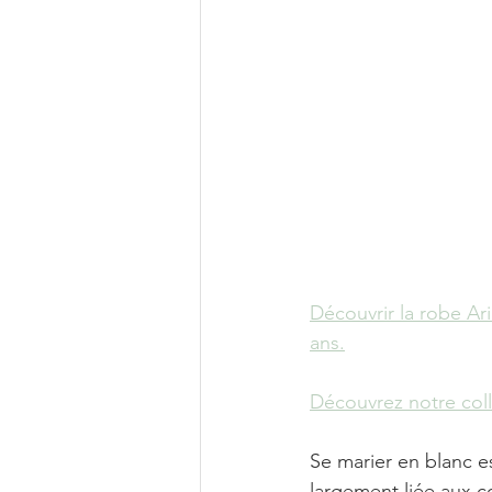
Découvrir la robe Ari
ans.
Découvrez notre col
Se marier en blanc e
largement liée aux c