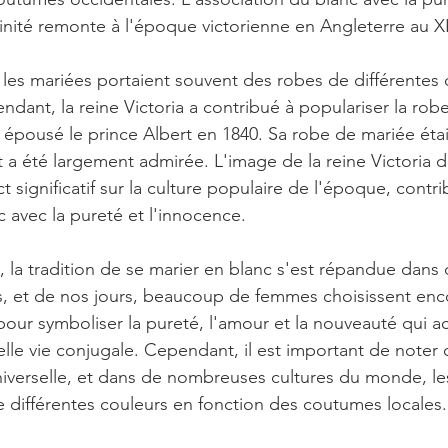
ginité remonte à l'époque victorienne en Angleterre au XI
 les mariées portaient souvent des robes de différentes c
ndant, la reine Victoria a contribué à populariser la rob
a épousé le prince Albert en 1840. Sa robe de mariée étai
t a été largement admirée. L'image de la reine Victoria 
 significatif sur la culture populaire de l'époque, contri
c avec la pureté et l'innocence.
ps, la tradition de se marier en blanc s'est répandue dan
s, et de nos jours, beaucoup de femmes choisissent enc
pour symboliser la pureté, l'amour et la nouveauté qui
lle vie conjugale. Cependant, il est important de noter 
universelle, et dans de nombreuses cultures du monde, le
 différentes couleurs en fonction des coutumes locales.