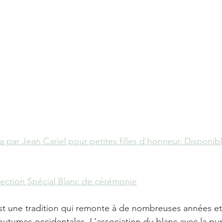
a par Jean Cariel pour petites filles d'honneur. Disponib
lection Spécial Blanc de cérémonie
st une tradition qui remonte à de nombreuses années et 
outumes occidentales. L'association du blanc avec la pur