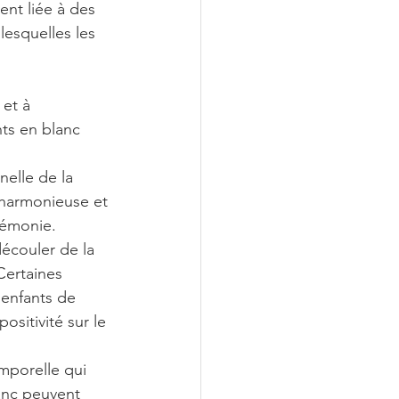
nt liée à des 
lesquelles les 
 et à 
nts en blanc 
nelle de la 
 harmonieuse et 
rémonie.
découler de la 
ertaines 
 enfants de 
sitivité sur le 
mporelle qui 
anc peuvent 