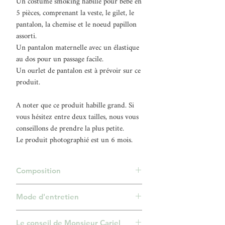
Un costume smoking habillé pour bébé en
5 pièces, comprenant la veste, le gilet, le
pantalon, la chemise et le noeud papillon
assorti.
Un pantalon maternelle avec un élastique
au dos pour un passage facile.
Un ourlet de pantalon est à prévoir sur ce
produit.
A noter que ce produit habille grand. Si
vous hésitez entre deux tailles, nous vous
conseillons de prendre la plus petite.
Le produit photographié est un 6 mois.
Composition
Veste, gilet et pantalon 100% Polyester.
Mode d'entretien
Chemise 87% Polyester, 13% Coton.
Nettoyage à sec.
Le conseil de Monsieur Cariel