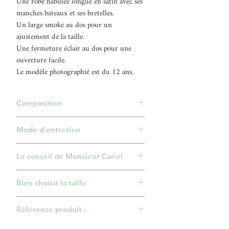
Une robe habillée longue en satin avec ses
manches bateaux et ses bretelles.
Un large smoke au dos pour un
ajustement de la taille.
Une fermeture éclair au dos pour une
ouverture facile.
Le modèle photographié est du 12 ans.
Composition
Robe et doublure 100% Polyester.
Mode d'entretien
Tulle 100% Polyamide.
Nettoyage à sec.
Le conseil de Monsieur Cariel
Une robe de gala pour toutes les grandes
Bien choisir la taille
occasions.
A porter avec des ballerines ou des
Pour bien choisir la taille d'une robe, il est
sandales à petits talons.
Référence produit :
très important de connaître le tour de
taille, le tour de poitrine et la stature de
499/VLT