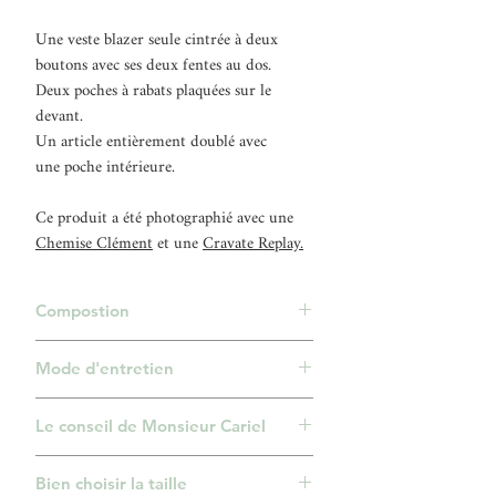
Une veste blazer seule cintrée à deux
boutons avec ses deux fentes au dos.
Deux poches à rabats plaquées sur le
devant.
Un article entièrement doublé avec
une poche intérieure.
Ce produit a été photographié avec une
Chemise Clément
et une
Cravate Replay.
Compostion
50% Polyester, 50% Viscose.
Mode d'entretien
Nettoyage à sec.
Le conseil de Monsieur Cariel
Cette veste blazer indispensable cette
Bien choisir la taille
saison accompagnera toutes les tenues de