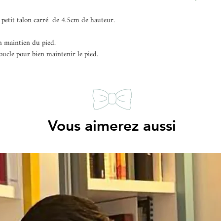
l’adolescence. Pour c
à notre
tableau
de mes
LV-45/OR
 petit talon carré de 4.5cm de hauteur.
on maintien du pied.
boucle pour bien maintenir le pied.
Vous aimerez aussi