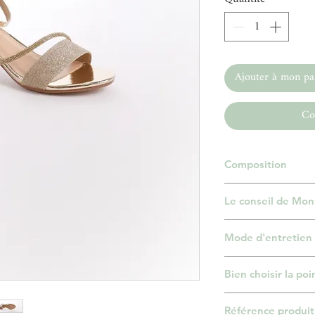
Ajouter à mon pa
Co
Composition
Extérieur en élastomè
Le conseil de Mon
Première en élastomè
Une sandale à talon p
Mode d'entretien
de gala.
Utilisez un chiffon h
Bien choisir la po
Un pied d’enfant évolu
Référence produit 