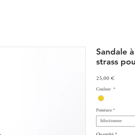
Sandale à
strass po
Prix
25,00 €
Couleur
*
Pointure
*
Sélectionner
Quantité
*