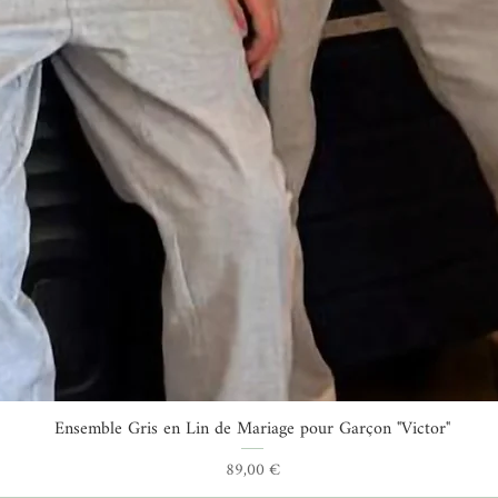
Ensemble Gris en Lin de Mariage pour Garçon "Victor"
Aperçu rapide
Prix
89,00 €